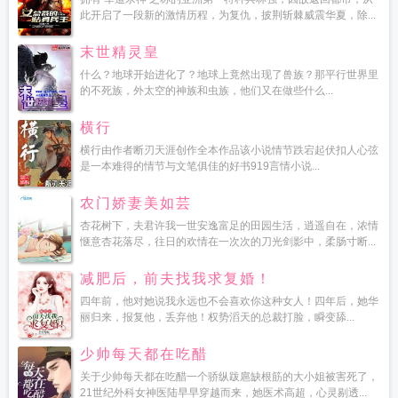
此开启了一段新的激情历程，为复仇，披荆斩棘威震华夏，除...
末世精灵皇
什么？地球开始进化了？地球上竟然出现了兽族？那平行世界里
的不死族，外太空的神族和虫族，他们又在做些什么...
横行
横行由作者断刃天涯创作全本作品该小说情节跌宕起伏扣人心弦
是一本难得的情节与文笔俱佳的好书919言情小说...
农门娇妻美如芸
杏花树下，夫君许我一世安逸富足的田园生活，逍遥自在，浓情
惬意杏花落尽，往日的欢情在一次次的刀光剑影中，柔肠寸断...
减肥后，前夫找我求复婚！
四年前，他对她说我永远也不会喜欢你这种女人！四年后，她华
丽归来，报复他，丢弃他！权势滔天的总裁打脸，瞬变舔...
少帅每天都在吃醋
关于少帅每天都在吃醋一个骄纵跋扈缺根筋的大小姐被害死了，
21世纪外科女神医陆早早穿越而来，她医术高超，心灵剔透...