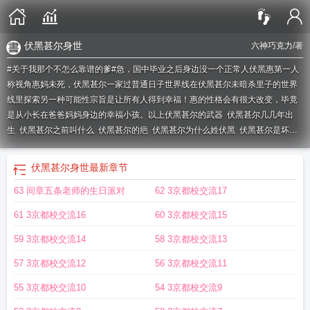
伏黑甚尔身世
六神巧克力
/著
#关于我那个不怎么靠谱的爹#急，国中毕业之后身边没一个正常人伏黑惠第一人
称视角惠妈未死，伏黑甚尔一家过普通日子世界线在伏黑甚尔未暗杀里子的世界
线里探索另一种可能性宗旨是让所有人得到幸福！惠的性格会有很大改变，毕竟
是从小长在爸爸妈妈身边的幸福小孩。以上
伏黑甚尔的武器
伏黑甚尔几几年出
生
伏黑甚尔之前叫什么
伏黑甚尔的疤
伏黑甚尔为什么姓伏黑
伏黑甚尔是坏的
吗
伏黑甚尔的故事
那什么的伏黑甚尔一家观影
伏黑甚尔介绍
伏黑甚尔厉害
吗
伏黑甚尔能力
伏黑甚尔是伏黑惠亲爹吗
为什么叫伏黑甚尔爹咪
伏黑甚尔是
伏黑甚尔身世
最新章节
好人吗
伏黑甚尔说过的话
伏黑甚尔
伏黑甚尔是谁杀的
伏黑甚尔在哪里死的
伏
63 间章五条老师的生日派对
62 3京都校交流17
黑甚尔出现
伏黑甚尔十亿
伏黑甚尔的妻子是谁
伏黑甚尔的眼睛是什么颜色
那
什么伏黑甚尔一家文
伏黑甚尔经历
伏黑甚尔身世
伏黒甚尔
伏黑甚尔被谁复
61 3京都校交流16
60 3京都校交流15
活
伏黑甚尔为什么这么强
伏黑甚尔mob
伏黑甚尔的能力
伏黑甚尔有多强
伏黑
甚尔的外号
伏黑甚尔什么时候出场
伏黑甚尔的身材
59 3京都校交流14
58 3京都校交流13
57 3京都校交流12
56 3京都校交流11
55 3京都校交流10
54 3京都校交流9