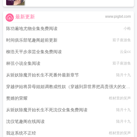
最新更新
www.pigtxt.com
陈功遍地尤物全集免费阅读
小枪
时间俱乐部笔趣阁超前更新
双子座游鱼
柳浩天平步亲芸全集免费阅读
云朵cc
林弦小说全集阅读
双子座游鱼
从斩妖除魔开始长生不死番外最新章节
陆月十九
穿越伊始将异母姐姐调教成性奴（穿越到异世界把高贵强大的女性
征服至胯下）
赘婿的荣耀
棺材里的笑声
dark
从斩妖除魔开始长生不死沈仪全集免费阅读
陆月十九
沈仪笔趣阁在线阅读
陆月十九
我这系统不正经
棺材里的笑声