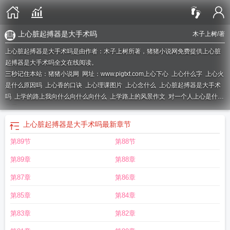
上心脏起搏器是大手术吗
木子上树
/著
上心脏起搏器是大手术吗是由作者：木子上树所著，猪猪小说网免费提供上心脏
起搏器是大手术吗全文在线阅读。
三秒记住本站：猪猪小说网 网址：www.pigtxt.com
上心下心
上心什么字
上心火
是什么原因吗
上心香的口诀
上心理课图片
上心念什么
上心脏起搏器是大手术
吗
上学的路上我向什么向什么向什么
上学路上的风景作文
对一个人上心是什么
意思
上心脏起搏器是大手术吗
最新章节
第89节
第88节
第89章
第88章
第87章
第86章
第85章
第84章
第83章
第82章