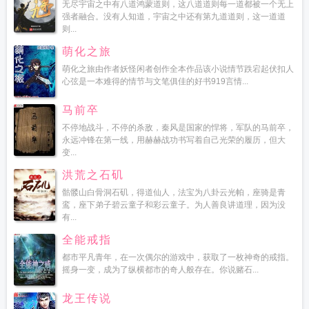
无尽宇宙之中有八道鸿蒙道则，这八道道则每一道都被一个无上
强者融合。没有人知道，宇宙之中还有第九道道则，这一道道
则...
萌化之旅
萌化之旅由作者妖怪闲者创作全本作品该小说情节跌宕起伏扣人
心弦是一本难得的情节与文笔俱佳的好书919言情...
马前卒
不停地战斗，不停的杀敌，秦风是国家的悍将，军队的马前卒，
永远冲锋在第一线，用赫赫战功书写着自己光荣的履历，但大
变...
洪荒之石矶
骷髅山白骨洞石矶，得道仙人，法宝为八卦云光帕，座骑是青
鸾，座下弟子碧云童子和彩云童子。为人善良讲道理，因为没
有...
全能戒指
都市平凡青年，在一次偶尔的游戏中，获取了一枚神奇的戒指。
摇身一变，成为了纵横都市的奇人般存在。你说赌石...
龙王传说