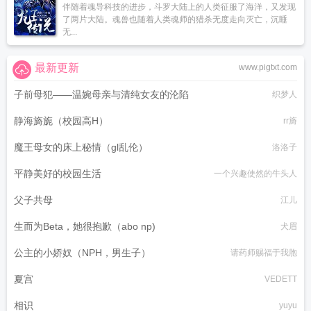
伴随着魂导科技的进步，斗罗大陆上的人类征服了海洋，又发现
了两片大陆。魂兽也随着人类魂师的猎杀无度走向灭亡，沉睡
无...
最新更新
www.pigtxt.com
子前母犯——温婉母亲与清纯女友的沦陷
织梦人
静海旖旎（校园高H）
rr旖
魔王母女的床上秘情（gl乱伦）
洛洛子
平静美好的校园生活
一个兴趣使然的牛头人
父子共母
江儿
生而为Beta，她很抱歉（abo np)
犬眉
公主的小娇奴（NPH，男生子）
请药师赐福于我胞
夏宫
VEDETT
相识
yuyu