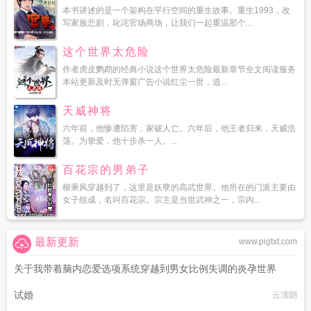
本书讲述的是一个架构在平行空间的重生故事。重生1993，改
写家族悲剧，叱诧官场商场，让我们一起重温那个...
这个世界太危险
作者虎皮鹦鹉的经典小说这个世界太危险最新章节全文阅读服务
本站更新及时无弹窗广告小说红尘一世，逍...
天威神将
六年前，他惨遭陷害，家破人亡。六年后，他王者归来，天威浩
荡。为挚爱，他十步杀一人。...
百花宗的男弟子
柳乘风穿越到了，这里是妖孽的高武世界。他所在的门派主要由
女子组成，名叫百花宗。宗主是当世武神之一，宗内...
最新更新
www.pigtxt.com
关于我带着脑内恋爱选项系统穿越到男女比例失调的炎孕世界
试婚
黑月何时嚎叫
云清朗