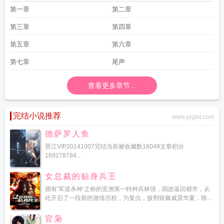
剧
血疑山口百惠原唱
血疑演员表
血疑日本电视剧全集播放
血疑主题曲日语版
第一章
第二章
歌词
血疑百度百科
第三章
第四章
第五章
第六章
第七章
尾声
查看更多章节...
完结小说推荐
www.pigtxt.com
德萨罗人鱼
晋江VIP20141007完结当前被收藏数16049文章积分
169278784...
女总裁的贴身兵王
拥有‘军道杀神’之称的亚洲第一特种兵林强，因故返回都市，从
此开启了一段新的激情历程，为复仇，披荆斩棘威震华夏，除...
官枭