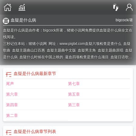
血疑是什么病
bigcock
/著
血疑是什么病是由作者：bigcock所著，猪猪小说网免费提供血疑是什么病全文在
线阅读。
三秒记住本站：猪猪小说网 网址：www.pigtxt.com
血疑六项检查是查什么
血疑
歌曲
血疑主题曲山口百惠
血疑主题曲中文版
血疑男主角
血疑主题曲原唱
血疑
是什么病
血疑什么时候在中国上映的
凝血四项检查是查什么项目
血疑日语歌
词
血疑简谱完整版
血疑四项检查是查什么项目
血疑最后的结局是什么
血疑的
主题曲
血疑剧照
血疑女主角
血疑是哪一年在中国播放的
血疑电视剧全集播放
血疑是什么病
最新章节
国语版
血疑日语版在线观看
血疑一共多少集
血疑剧照图片
血疑中大岛幸子的
尾声
第七章
扮演者是谁
血疑山口百惠
血疑主演是谁
血疑哪年在中国上映
血疑电视剧国语
版免费观看
血疑电影完整版
血疑电视剧
血疑幸子的结局
血疑的女主角叫什
第六章
第五章
么
血疑电视剧演员表
血疑歌词日语
血疑电影
血疑讲的是什么故事
血疑电视剧
1一29集在线第一集
血疑中文谐音歌词
血疑主题曲中文版歌词
血疑在线观
第四章
第三章
看
血疑电视剧全集免费观看
血疑日本连续剧完整版
血疑电视剧剧情介绍
血疑
第二章
主题歌歌曲原唱
血疑结局
血疑 歌词 中日对照
血疑四项是什么意思
血疑读
音
血疑剧情介绍
血疑糖浆
血疑主题曲简谱
血疑是哪年拍的
血疑女主角叫什么
名字
血疑主题曲
血疑幸子妈妈是两个人演的吗
血疑是什么意思
血疑日本电视
血疑是什么病
章节列表