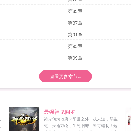
第83章
第87章
第91章
第95章
第99章
查看更多章节...
最强神鬼阎罗
生
简介何为地府？阳世之外，执六道，掌生
成
死，天地万物，生死阳寿，皆可辖制！这