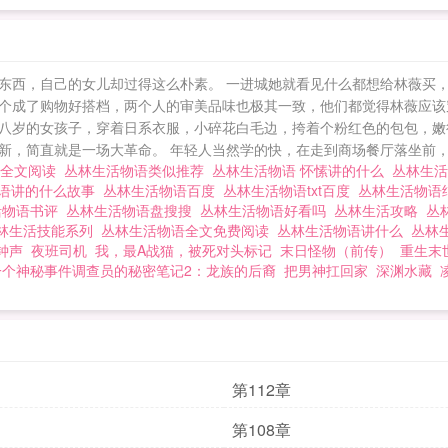
东西，自己的女儿却过得这么朴素。 一进城她就看见什么都想给林薇买
个成了购物好搭档，两个人的审美品味也极其一致，他们都觉得林薇应该
是个十七八岁的女孩子，穿着日系衣服，小碎花白毛边，挎着个粉红色的包包
，简直就是一场大革命。 年轻人当然学的快，在走到商场餐厅落坐前，贝
语全文阅读
丛林生活物语类似推荐
丛林生活物语 怀愫讲的什么
丛林生活
物语讲的什么故事
丛林生活物语百度
丛林生活物语txt百度
丛林生活物语
活物语书评
丛林生活物语盘搜搜
丛林生活物语好看吗
丛林生活攻略
丛
林生活技能系列
丛林生活物语全文免费阅读
丛林生活物语讲什么
丛林
钟声
夜班司机
我，最A战猫，被死对头标记
末日怪物（前传）
重生末
一个神秘事件调查员的秘密笔记2：龙族的后裔
把男神扛回家
深渊水藏
第112章
第108章