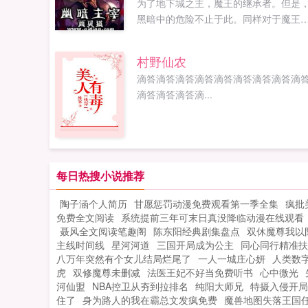
为了地下城之主，魔王的继承者。但是
黑暗中的危险不止于此。同样对于魔王
位虎视眈眈的魔族，还有潜伏在地底深
的怪物。为了宝藏与传说四处乱窜的冒
村野仙农
者，以及从地面而来，为正义而战的骑
滴答滴答滴答滴答滴答滴答滴答滴答滴
士。在古老的誓约与旗帜下，詹恩将手
滴答滴答滴答滴...
权杖，从幽暗的地底深处，为世界...
每日热搜小说推荐
陶子涵个人简历
甘愿惩罚动漫免费观看第一季全集
疯批
免费全文阅读
系统提前三年可末日真没降临动漫在线观看
聂风全文阅读笔趣阁
陈东阳经典剧集盘点
双休魔尊我以
主线时间线
星河河道
三国开局成为公主
同心同行精准扶
八万年突然有个女儿结局烂尾了
一人一城庄心妍
人类数
虎
双修魔尊未删减
法医王妃不好当免费听书
心中微光
河仙盟
NBA控卫从夯到拉排名
纯阳大师兄
特摄入侵开局
住了
身为路人的我在霸总文发疯免费
魔兽地图失落王国