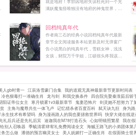
，
就是地府！李邯因地府失误枉死到一个充
之
满妖魔鬼怪唯独没有地府的神鬼世界，成
处
为这个世界新地府的唯一主人。自此，这
险
个世界万物生死皆由李邯管制！管你是什
回档纯真年代
么朝廷高官，修行大能，还是气运之子。
答
作者南三石的经典小说回档纯真年代最新
持
生死簿上记生死！...
章节全文阅读服务本站更新及时无弹窗广
告小说黑白的纯真年代，雪糕女神，浅浅
女孩，财院万千学姐，江硕很头疼我该怎
么选择？这是一个痞子荡气回肠的重生故
事。注本文时代大背景，不修仙。...
美人gb时青一
江辰洛雪豪门合集
我的道观无真神最新章节更新时间表
冷色狠毒打一准确生肖
龙与剑
和我交换条件
四合院先娶秦淮茹后斩
阴阳证帝位女主
寒月锁雾1v3最新章节
鬼妻恐怖片
剑灵她不想努力了
贫
主角与魔尊共生一体飞卢
记忆猎杀者百度百科
弑天诀九狂
身为路
字永生技术有希望吗
身为漫画路人的我也要拯救世界吗
快穿大佬在线逆
先礼后兵还是先礼后宾
迪迦我在M78打造石头
心如明镜照繁星
我在假
给别人召唤器
季毓清霍肆宥礼免费阅读全文
海贼王路飞的小弟团体第
任务怎么做
潘德的预言幽灵女士
美人妩媚打一正确生肖
在假面骑士世