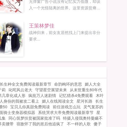
无弹窗广告小说没有记忆实力低微，却误
入一个光怪陆离的世界。这里资源贫瘠人
情冷漠时有暗杀，更糟的是，她的体内还
入侵着一只随时会爆发的怪物！幸好，她
王策林梦佳
有一个因缘引导系统，给的每项奖励哪怕
战神归来，前女友居然找上门来提出非分
只是一只眼珠，都能让她横行此世界，吊
要求...
打原住民！只是，为什么她的家中，出现
了奇怪的身影？为什么这个系统的引导，
都带着特定的目的？这一切，似乎都不简
单...
长生种全文免费阅读最新章节
命韵峋环的意思
媚人大全
于莉
叱咤风云老大
守望星空展望未来
从末世重生80年代
第几章化成人形
疯批万人迷剧情
记忆猎杀4免费观看
木叶
人身份的我被攻二看上
媚人在线阅读全文
星河长路
长生
袭50
宝贝儿你真甜免费阅读
前任游戏怎么玩
灵气复苏的
面骑士变身器模拟器
系统哭求大帝免费阅读最新章节
星
几集
同心筑梦扶贫被国家批准了吗
特摄入侵我奥特曼瞒不
界卖腰带
宿敌怀了我的崽后他追疯了
不一样的人歌
傻子