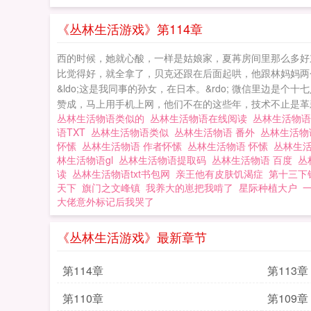
《丛林生活游戏》第114章
西的时候，她就心酸，一样是姑娘家，夏苒房间里那么多好
比觉得好，就全拿了，贝克还跟在后面起哄，他跟林妈妈两
&ldo;这是我同事的孙女，在日本。&rdo; 微信里边
赞成，马上用手机上网，他们不在的这些年，技术不止是革新
丛林生活物语类似的
丛林生活物语在线阅读
丛林生活物
语TXT
丛林生活物语类似
丛林生活物语 番外
丛林生活
怀愫
丛林生活物语 作者怀愫
丛林生活物语 怀愫
丛林生
林生活物语gl
丛林生活物语提取码
丛林生活物语 百度
丛
读
丛林生活物语txt书包网
亲王他有皮肤饥渴症
第十三下
天下
旗门之文峰镇
我养大的崽把我啃了
星际种植大户
大佬意外标记后我哭了
《丛林生活游戏》最新章节
第114章
第113章
第110章
第109章