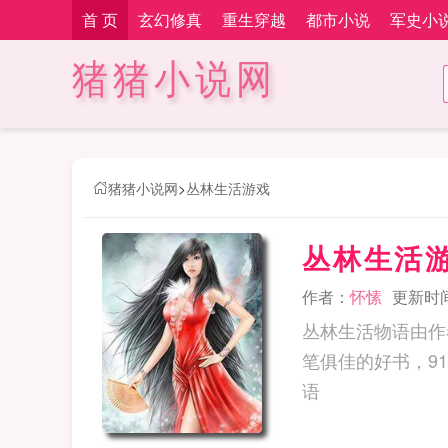
首 页
玄幻修真
重生穿越
都市小说
军史小
猪猪小说网
猪猪小说网
>
丛林生活游戏
丛林生活
作者：
怀愫
更新时间：
丛林生活物语由作
笔俱佳的好书，91
语