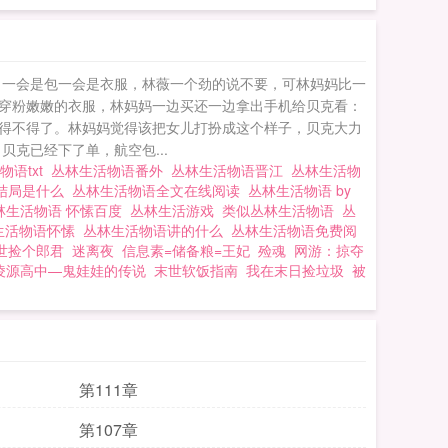
，一会是包一会是衣服，林薇一个劲的说不要，可林妈妈比一
穿粉嫩嫩的衣服，林妈妈一边买还一边拿出手机给贝克看：
，嫩得不得了。林妈妈觉得该把女儿打扮成这个样子，贝克大力
克已经下了单，航空包...
物语txt
丛林生活物语番外
丛林生活物语晋江
丛林生活物
结局是什么
丛林生活物语全文在线阅读
丛林生活物语 by
林生活物语 怀愫百度
丛林生活游戏
类似丛林生活物语
丛
生活物语怀愫
丛林生活物语讲的什么
丛林生活物语免费阅
世捡个郎君
迷离夜
信息素=储备粮=王妃
殓魂
网游：掠夺
凌源高中—鬼娃娃的传说
末世软饭指南
我在末日捡垃圾
被
第111章
第107章