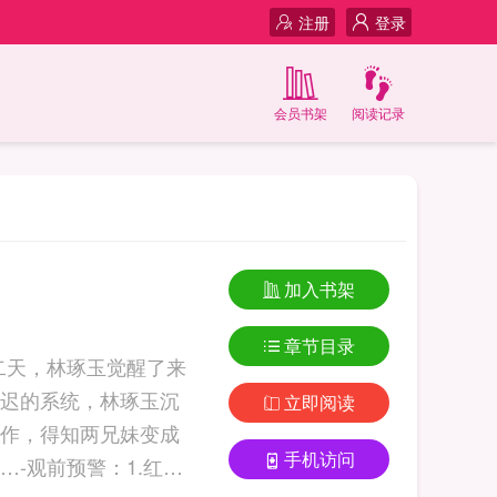
注册
登录
会员书架
阅读记录
加入书架
章节目录
二天，林琢玉觉醒了来
迟的系统，林琢玉沉
立即阅读
作，得知两兄妹变成
手机访问
-观前预警：1.红楼