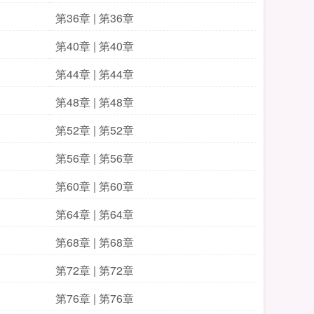
第36章 | 第36章
第40章 | 第40章
第44章 | 第44章
第48章 | 第48章
第52章 | 第52章
第56章 | 第56章
第60章 | 第60章
第64章 | 第64章
第68章 | 第68章
第72章 | 第72章
第76章 | 第76章