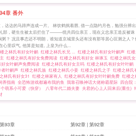
夫人不太友好，对史家和贾家的一部分人不友好，不喜勿
不会出现真实药方和药材，请勿较真，更别照着文中的方
94章 番外
.女主初期脾气暴躁与系统觉醒有关，后期暴躁则是习惯成
，达达的马蹄声连成一片。 林饮鹤抿着唇, 借一点隐约月色，勉强分辨出
不同母，是黛玉的远房堂姐，两人之前没有见过面也不清
和礼部，硬生生被太后拦住了———统共四位亲王，现在义忠亲王造反被诛
个哈姆雷特，请共同维护评论区和谐，理性讨论，不要吵
一锅粥？ 况且事态还不明朗，谁知道京城里头还有没有那等居心叵测之人
里叹气, 他算是知道, 上皇为什么...
楼梦宫廷侯爵穿越时空宅斗正剧搜索关键字：主角：林琢
红楼之林氏有好女叶鹂
红楼之林氏长兄 ...
红楼之林氏有好女叶鹂声
红楼
┃其它：红楼一句话简介：京城第一铁律：惹谁也别惹姓
男主
红楼之林氏有好女免费阅读
红楼之林氏有好女 林琢玉
红楼之林氏
谏，来者犹可追，要着眼于未来
有好女叶鹂声免费阅读
红楼之林氏有好女主吗
红楼之林氏有好女叶叶鹂
作者叶鹂声
红楼之林氏族
红楼之林氏小妾
红楼之林氏之子
红楼之林氏
之林氏有好女31
红楼之林家有人
红楼之林氏有好女叶叶鹂免费
红楼之
饲养指南
全恐怖游戏都遍布我的鱼
我靠召唤神话大佬称霸星际
四合院
有个萌系小可爱（快穿）
八零年代二婚夫妻
夫君的心上人回来后(重生)
财
 第93章
第92章 | 第92章