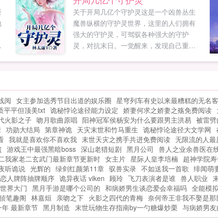
足
心求复合的难缠前夫，还有每次碰到她一
所
关于开局几亿个守护灵这是一个凶兽丛生
着
身狼狈的高富帅，究竟谁才是她的此生良
地
魔兽纵横的守护灵世界，这里的人们拥有
无
人...
。
强大的守护灵，可驾驭各种强大的守护
的
。
灵，对抗末日。一觉醒来，发现自己重生
..
石
的夏言，恰巧赶上神话守护灵复苏，灵气
于
大爆发的时代，凭借着全知全能，上来就
开启无限守护灵权限，觉醒了几亿个守护
最
灵！孙悟空守护灵（SSS级）吾乃花果山美
线阅
女主参加选秀节目出道的娱乐圈
星穹列车有史以来最糟糕的无名
猴王齐天大圣是也！玉皇大帝守护灵
质平平但顶美txt
诡秘悖论途径能力设定
娇妻何求之娇妻之殇免费阅读
（SSSS级）制霸六界，乃本帝之夙愿！元
代火影之子
吻月歌曲原唱
阳神冠军侯杨安为什么要跟男主洪易
被雷劈
始天尊守护灵（SSSSSSS级）入我玉虚
駷
功勋大结局
第章神诡
天灾末世和竹马重生
诡秘悖论途径大文学网
宫，修我玄...
看
我就是喜欢你不喜欢我
末世天灾之携手共进免费阅读
无限流的人最
盗
游戏王中最强黑暗boss
深山老猎短剧
黑月公司
兽人之业余兽医在
二我家老二玄武门最新章节更新时
女主片
星际人皇李培楠
超神学院寿
夜听诡说
光辉的
绿剑红颜第11章
驭兽实录
不如送我一首歌
绯闻萌
恋人牌阵抽牌顺序
诡异夜话 viken
顾玲
飞刀表演者是谁
兽人职业
世界大门
黑月手游是哪个公司的
和病娇男生谈恋爱会幸福吗
全能模拟
侦笔趣阁
林嘉烜
亲吻之下
火影之四代的青梅
奈何帝王非我不娶是那
年 最新章节
黑月制造
末世玩物生存指南by一勺糖爆炒栗
与病娇男友