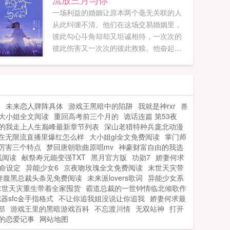
一场利益的婚姻让原本两个毫无关联的人
从此纠缠不清。他们在这场交易婚姻里，
彼此勾心斗角却却又坦诚相待，一次次的
彼此伤害又一次次的彼此救赎。他奋起直
追，她止步不前。他深情似海，她却冷如
冰霜。当他心冷之际她却紧紧抓住他的手
amphellip他眉间微挑，缓缓勾唇一笑，扬
起的邪魅弧度ampldquo亲爱的，是你先招
客
未来恋人牌阵具体
游戏王黑暗中的陷阱
我就是神rxr
兽
惹...
大小姐全文阅读
重回高考前三个月的
诡话连篇 第53夜
的我走上人生巅峰最新章节列表
深山老猎特种兵庞北动漫
在无限流直播里爆红怎么样
大小姐gl全文免费阅读
掌门师
厉害三个特点
梦回唐朝歌曲原唱mv
神豪财富自由的我选
线阅读
献祭寿元能变强TXT
黑月官方版
功勋7
娇妻何求
命设定
异能少女6
京夜吻玫瑰全文免费阅读
末世天灾带
妻腹黑总裁头条见免费阅读
未来派lovers歌词
异能少女系
末世天灾重生带着全家囤货
霸道总裁的一世钟情临北倾歌作
器sfc金手指格式
不让你追我姐没说让你追我
娇妻何求最
部
游戏王里的黑暗游戏百科
不忘渡川情
无双站神
打开
的恋爱记事
网站地图