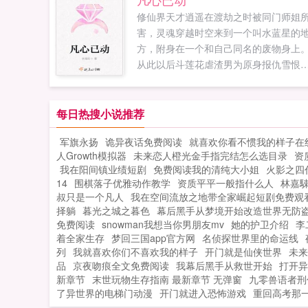
动退婚。最后，成功的让二皇子将婚期
修仙界天才逍遥在渡劫之时被同门师姐
足提前了一年，迫不及待想将她这只披
害，灵魂穿越时空来到一个叫水蓝星的
白兔皮的小狐狸拆吃入腹。沈念真欲哭
方，附身在一个和自己同名的废物身上
泪，做最后的挣扎反正王爷要的是软娇
从此以后斗莲花虐渣男为原身报仇雪恨
美娇娘，娶谁不是娶啊？娶一个不如娶两.
身怀异宝炼丹救人灵符驱鬼斩妖除魔赌
赚钱。还有忠犬一只一路保驾护航，终
萧瑶忍本站为书迷更新凡心已动最新章
每日热搜小说推荐
节，查看老娘四十所撰魔法凡心已动的
军旗永扬
诡异夜话免费阅读
就喜欢你看不惯我的样子在
新章节免费在线阅读。...
人Growth模拟器
未来恋人橙光金手指完结怎么选目录
资
我在阳间镇业绩短剧
免费阅读我的清纯大小姐
火影之四
14
围棋落子优雅动作教学
资质平平一般指什么人
林嘉
叔只是一个凡人
我在空间流放之地带全家崛起短剧免费观
择躺
暮光之城之暮色
幕后黑手从梦境开始改造世界无防
免费阅读
snowman我想当你男朋友mv
她的护卫介绍
李
着全家生存
梦回三国app官方网
名侦探世界里的命运线
列
我就喜欢你们不喜欢我的样子
开门就是仙侠世界
未来
品
京夜吻痕全文免费阅读
我幕后黑手从救世开始
打开异
新章节
末世玩物生存指南 最新章节 无弹窗
九零兽语者刑
了异世界的电梯门动漫
开门就进入恐怖游戏
重回高考那一