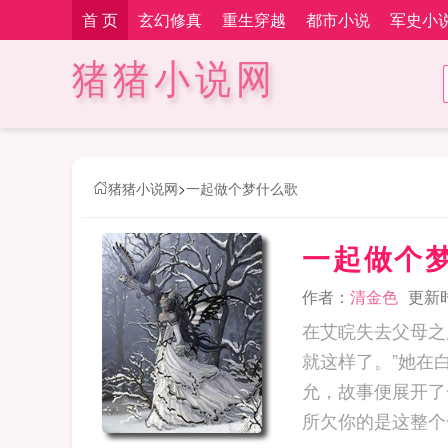
首 页
玄幻修真
重生穿越
都市小说
军史小
猪猪小说网
猪猪小说网
>
一起做个梦什么歌
一起做个
作者：
清金色
更新时间
在艾睆失去父母之
就这样了。”她在
允，故事便展开了
所欠你的是这整个