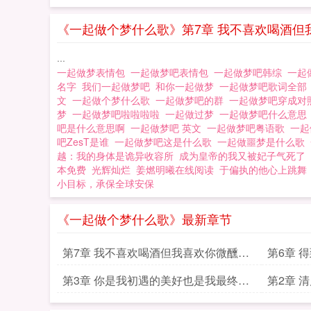
就在艾睆认为自己
场梦？ 清金色
《一起做个梦什么歌》第7章 我不喜欢喝酒但
...
一起做梦表情包
一起做梦吧表情包
一起做梦吧韩综
一起
名字
我们一起做梦吧
和你一起做梦
一起做梦吧歌词全
文
一起做个梦什么歌
一起做梦吧的群
一起做梦吧穿成对
梦
一起做梦吧啦啦啦啦
一起做过梦
一起做梦吧什么意
吧是什么意思啊
一起做梦吧 英文
一起做梦吧粤语歌
一
吧ZesT是谁
一起做梦吧这是什么歌
一起做噩梦是什么歌
越：我的身体是诡异收容所
成为皇帝的我又被妃子气死了
本免费
光辉灿烂
姜燃明曦在线阅读
于偏执的他心上跳舞
小目标，承保全球安保
《一起做个梦什么歌》最新章节
第7章 我不喜欢喝酒但我喜欢你微醺时
第6章 
的样子
第3章 你是我初遇的美好也是我最终的
第2章 
归宿