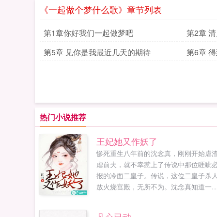
《一起做个梦什么歌》章节列表
第1章你好我们一起做梦吧
第2章 
第5章 见你是我最近几天的期待
第6章 
热门小说推荐
王妃她又作妖了
惨死重生八年前的沈念真，刚刚开始虐
虐前夫，就不幸惹上了传说中那位睚眦
报的冷面二皇子。传说，这位二皇子杀
放火烧宫殿，无所不为。沈念真知道一
别人都不知道的秘密，这位爷上辈子是
反而死的，她小心翼翼，想尽办法让其
凡心已动