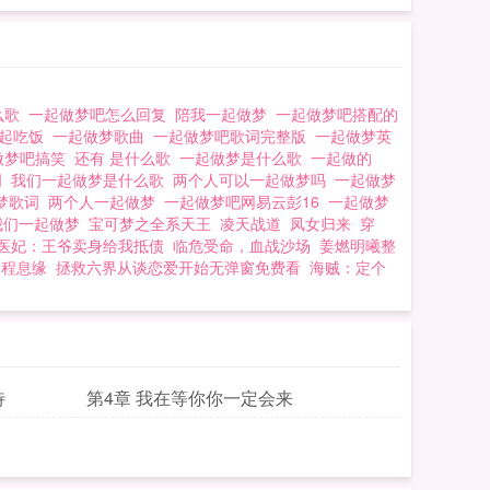
道这又是艾睆做的一
么歌
一起做梦吧怎么回复
陪我一起做梦
一起做梦吧搭配的
一起吃饭
一起做梦歌曲
一起做梦吧歌词完整版
一起做梦英
做梦吧搞笑
还有 是什么歌
一起做梦是什么歌
一起做的
词
我们一起做梦是什么歌
两个人可以一起做梦吗
一起做梦
梦歌词
两个人一起做梦
一起做梦吧网易云彭16
一起做梦
我们一起做梦
宝可梦之全系天王
凌天战道
凤女归来
穿
医妃：王爷卖身给我抵债
临危受命，血战沙场
姜燃明曦整
程息缘
拯救六界从谈恋爱开始无弹窗免费看
海贼：定个
待
第4章 我在等你你一定会来