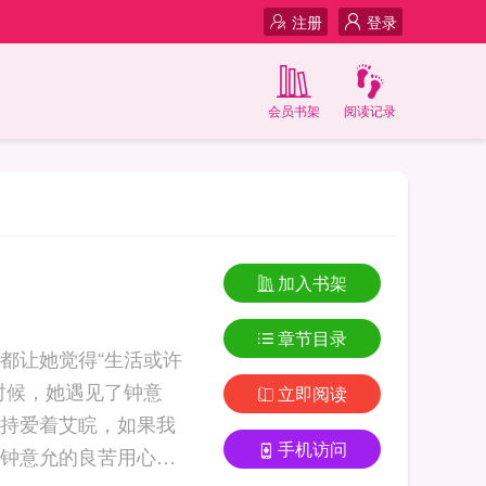
注册
登录
会员书架
阅读记录
加入书架
章节目录
都让她觉得“生活或许
时候，她遇见了钟意
立即阅读
持爱着艾睆，如果我
手机访问
钟意允的良苦用心，