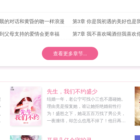
清晨的对话和黄昏的吻一样浪漫
第3章 你是我初遇的美好也是
归宿
得到父母支持的爱情会更幸福
第7章 我不喜欢喝酒但我喜欢
的样子
查看更多章节...
先生，我们不约盛少
渣
结婚一年，老公宁可找小三也不愿碰她。
必
理由竟是报复她，谁让她拒绝婚前性行
人
为！盛怒之下，她花五百万找了男公关，
个
一夜缠绵，却怎么也甩不掉了！他日再
造
见，男公关摇身一变成了她的顶头上司一
主
边是拿床照做要挟的总裁上司，一边是满
开局几亿个守护灵