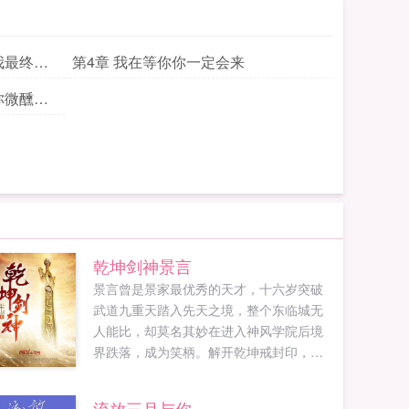
我最终的
第4章 我在等你你一定会来
你微醺时
乾坤剑神景言
景言曾是景家最优秀的天才，十六岁突破
武道九重天踏入先天之境，整个东临城无
人能比，却莫名其妙在进入神风学院后境
界跌落，成为笑柄。解开乾坤戒封印，重
新崛起，最终制霸天元大陆，成为无数武
者仰望的存在。...
流放三月与你