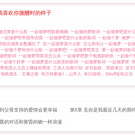
得到救赎的那一刻，这个世界上她唯一爱的人，消失了难
我喜欢你微醺时的样子
做过梦是什么歌
一起做梦吧歌曲视频
一起做的梦歌词
一起做梦吧是什
部
一起做梦吧帝国华击团
一起做梦吧是什么歌的歌词
一起做个梦
做梦
照组后咸鱼女配爆红了
在一起做梦是什么歌
怎么和别人一起做梦
一起
思
一起做个梦给你什么歌
一起做梦吧!
一起做梦吧英文
要一起做梦的歌
起做吧歌词
一起做梦用英语怎么说
一起做梦吧那个电视剧的歌
一起做个
一起做个好梦
一起做梦是什么歌里的歌词
一起做梦歌词
一起做梦呀
男色惑人之恋上继妹前男友
工具人自救计划
岁月如妖，我曾来过
逆天
地铁逃生：主播之路
布兰特家族1：山羊人
末日游戏：当buff反转之后
得到父母支持的爱情会更幸福
第5章 见你是我最近几天的期
清晨的对话和黄昏的吻一样浪漫