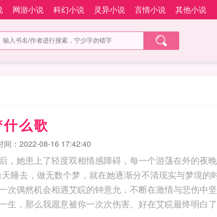
说
网游小说
科幻小说
灵异小说
言情小说
其他小说
梦什么歌
：2022-08-16 17:42:40
后，她患上了轻度双相情感障碍，每一个游荡在外的夜晚
白天睡去，做无数个梦，就在她逐渐分不清现实与梦境的
一次偶然机会相遇艾睆的钟意允，不断在激情与悲伤中坚
一生，那么我愿意被你一次次伤害。好在艾睆最终明白了