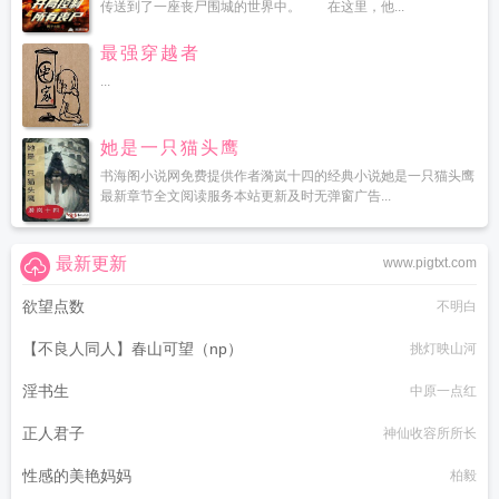
传送到了一座丧尸围城的世界中。 在这里，他...
最强穿越者
...
她是一只猫头鹰
书海阁小说网免费提供作者漪岚十四的经典小说她是一只猫头鹰
最新章节全文阅读服务本站更新及时无弹窗广告...
最新更新
www.pigtxt.com
欲望点数
不明白
【不良人同人】春山可望（np）
挑灯映山河
淫书生
中原一点红
正人君子
神仙收容所所长
性感的美艳妈妈
柏毅