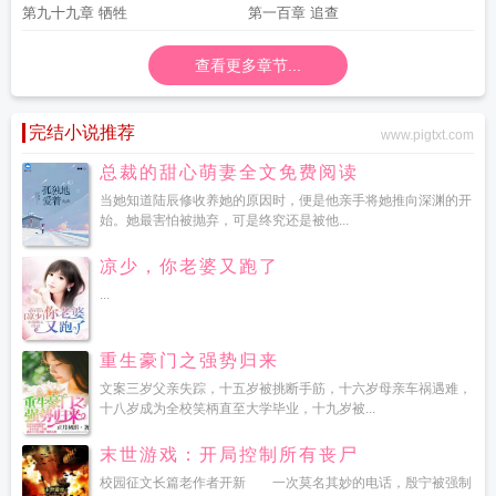
第九十九章 牺牲
第一百章 追查
查看更多章节...
完结小说推荐
www.pigtxt.com
总裁的甜心萌妻全文免费阅读
当她知道陆辰修收养她的原因时，便是他亲手将她推向深渊的开
始。她最害怕被抛弃，可是终究还是被他...
凉少，你老婆又跑了
...
重生豪门之强势归来
文案三岁父亲失踪，十五岁被挑断手筋，十六岁母亲车祸遇难，
十八岁成为全校笑柄直至大学毕业，十九岁被...
末世游戏：开局控制所有丧尸
校园征文长篇老作者开新 一次莫名其妙的电话，殷宁被强制