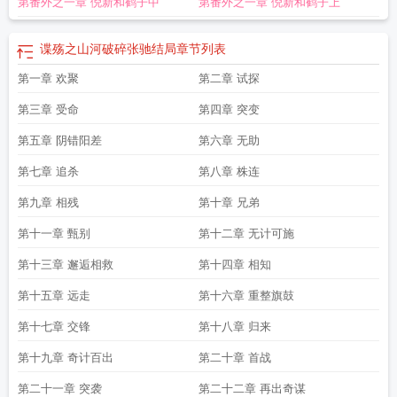
第番外之一章 倪新和鹤子中
第番外之一章 倪新和鹤子上
山河破碎简介
谍殇之山河破碎笔趣阁
谍殇之山河破碎精校版
谍殇之山河破碎
TXT精校
谍殇之山河破碎有声静听网
谍殇之山河破碎改编电视剧
谍殇之山河破
碎各人物结局
谍殇之山河破碎男女主角结局
谍殇之山河破碎郭烜的结局
谍殇之
谍殇之山河破碎张驰结局
章节列表
山河破碎txt
谍殇之山河破碎在线阅读
谍殇之山河破碎周成斌结局
谍殇之山河破
第一章 欢聚
第二章 试探
碎主要人物结局
谍殇之山河破碎刘泽之结局
谍殇之山河破碎完本txt
谍殇之山河
破碎全文免费
谍殇之山河破碎续集
谍殇之山河破碎 第825章
谍殇之山河破碎评
第三章 受命
第四章 突变
价
谍殇之山河破碎有续集吗
谍殇之山河破碎吧
谍殇之山河破碎txt精校
谍殇之
山河破碎T×T
第五章 阴错阳差
谍殇之山河破碎知乎
谍殇之山河破碎女主几个
第六章 无助
抗战谍殇之山河破
碎
谍殇之山河破碎免费收听
谍殇之山河破碎徐建雪
谍殇之山河破碎TXT百
第七章 追杀
第八章 株连
度
谍殇之山河破碎TXT电子书
谍殇之山河破碎 第513章
谍殇之山河破碎txt免
费
谍殇之山河破碎 txt
谍殇之山河破碎结局是什么
谍殇之山河破碎 沉醉四月
谍
第九章 相残
第十章 兄弟
殇之山河破碎免费阅读46章
谍殇之山河破碎 电视剧
谍殇之山河破碎电视剧
谍
第十一章 甄别
第十二章 无计可施
殇之山河破碎人物结局
谍殇之山河破碎倪新结局
百度 谍殇之山河破碎
谍殇之
山河破碎 第78章
谍殇之山河破碎听书网
谍殇之山河破碎免费阅读之反间
谍殇
第十三章 邂逅相救
第十四章 相知
之山河破碎沉醉四月
第十五章 远走
第十六章 重整旗鼓
第十七章 交锋
第十八章 归来
第十九章 奇计百出
第二十章 首战
第二十一章 突袭
第二十二章 再出奇谋