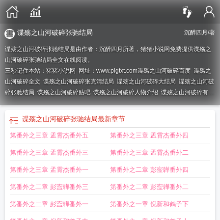
谍殇之山河破碎张驰结局
沉醉四月
/著
谍殇之山河破碎张驰结局是由作者：沉醉四月所著，猪猪小说网免费提供谍殇之
山河破碎张驰结局全文在线阅读。
三秒记住本站：猪猪小说网 网址：www.pigtxt.com
谍殇之山河破碎百度
谍殇之
山河破碎全文
谍殇之山河破碎张克清结局
谍殇之山河破碎大结局
谍殇之山河破
碎张驰结局
谍殇之山河破碎贴吧
谍殇之山河破碎人物介绍
谍殇之山河破碎有声
免费听
谍殇之山河破碎第二部
谍殇之山河破碎倪新身份
谍殇之山河破碎刘泽之
暴露哪一集
谍殇之山河破碎刘泽之原型
谍殇之山河破碎有女主吗
谍殇之山河破
谍殇之山河破碎张驰结局
最新章节
碎有声
谍殇之山河破碎结局
谍殇之山河破碎TXT免费
谍殇之山河破碎女主
谍
第番外之三章 孟霄杰番外五
第番外之三章 孟霄杰番外四
殇之山河破碎TXT
谍殇之山河破碎精校
谍殇之山河破碎刘泽之徐建雪
有声谍殇
之山河破碎
谍殇之山河破碎好看吗
谍殇之山河破碎作者
谍殇之山河破碎百度百
第番外之三章 孟霄杰番外三
第番外之三章 孟霄杰番外二
科
谍殇之山河破碎免费阅读全文
谍殇之山河破碎孟霄杰
谍殇之山河破碎在线收
听
谍殇之山河破碎在线听
谍殇之山河破碎免费
谍殇之山河破碎txt八零
谍殇之
第番外之三章 孟霄杰番外一
第番外之二章 彭寍韡番外四
山河破碎万历大帝有声
谍殇之山河破碎剧情介绍
谍殇之山河破碎奇书网
谍殇之
第番外之二章 彭寍韡番外三
第番外之二章 彭寍韡番外二
山河破碎全集阅读
谍殇之山河破碎全文免费阅读
谍殇之山河破碎刘泽之
谍殇之
山河破碎张克清
谍殇之山河破碎免费阅读
谍殇之山河破碎全文阅读
谍殇之山河
第番外之二章 彭寍韡番外一
第番外之一章 倪新和鹤子下
破碎80电子书
谍殇之山河破碎是穿越文吗?
谍殇之山河破碎徐建雪结局
谍殇之