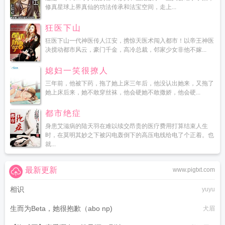
修真星球上界真仙的功法传承和法宝空间，走上...
狂医下山
狂医下山一代神医传人江安，携惊天医术闯入都市！以帝王神医
决搅动都市风云，豪门千金，高冷总裁，邻家少女非他不嫁...
媳妇一笑很撩人
三年前，他被下药，拖了她上床三年后，他没认出她来，又拖了
她上床后来，她不敢穿丝袜，他会硬她不敢撒娇，他会硬...
都市绝症
身患艾滋病的陆天羽在难以续交昂贵的医疗费用打算结束人生
时，在莫明其妙之下被闪电轰倒下的高压电线给电了个正着。也
就...
最新更新
www.pigtxt.com
相识
yuyu
生而为Beta，她很抱歉（abo np)
犬眉