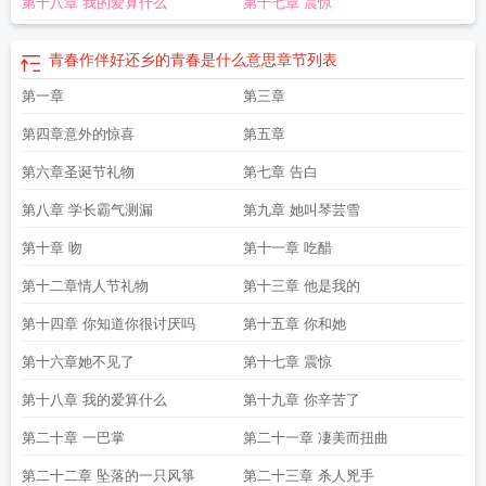
第十八章 我的爱算什么
第十七章 震惊
疗方法
青春红粉全堪赏
青春暗号710含义
青春护航贵州
青春助力和美乡村团
队招募
青春的味道第八章药物发挥作用
青春柠
青春普法队润禾不停歇
青春筑
梦反诈同行游园会举办
青春芒果演唱会
青春议论文
青春水球社
青春之歌创业
青春作伴好还乡的青春是什么意思
章节列表
创新大赛落幕
青春黔行暑期征稿启事
青春没有售价下一句是什么
青春版小米手
第一章
第三章
机
青春永驻是什么意思
青春态直播卖货
青春华章丝路逐
青春的好句
青春故事
写话白
第四章意外的惊喜
第五章
第六章圣诞节礼物
第七章 告白
第八章 学长霸气测漏
第九章 她叫琴芸雪
第十章 吻
第十一章 吃醋
第十二章情人节礼物
第十三章 他是我的
第十四章 你知道你很讨厌吗
第十五章 你和她
第十六章她不见了
第十七章 震惊
第十八章 我的爱算什么
第十九章 你辛苦了
第二十章 一巴掌
第二十一章 凄美而扭曲
第二十二章 坠落的一只风箏
第二十三章 杀人兇手