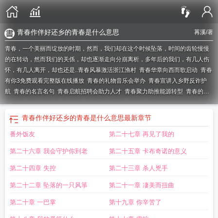
青春作伴好还乡的青春是什么意思
苒溪
/著
青春，一个美丽而绽放的时期，然而，我们却在这个时候坠落，时间的齿轮慢慢
的在转动，然而我们的关係，却也逐渐走向分崩离析，多年后的我们，有几人伤
怀，有几人离开，却也还是..
青春风暴激活浙江渔村
青春华章向西而歌启动
青春
有你3免费观看完整版在线播放
青春的礼物音乐会举办
青春宣讲入乡野反诈护
航
青春的名言名句
青春启航招聘会助力人才
青春聚力助推能源转型
青春的
诗
青春价值的议论作文800字
青春期的小男孩
青春自护阳光寒假活动启动
青
春还有世界杯
青春作伴好还乡的青春是什么意思
青春月谭电视剧免费观看
青春
青春作伴好还乡的青春是什么意思
最新章节
大概
青春节拍短剧
青春正澎湃
青春之歌电影
青春痘用什么药膏擦最好呢
青春
番外饭友
第二十七章 再见了我的
掠夺
青春经济新生态
青春校园剧大全
青春斗免费全集电视剧高清
青春抛物
线
青春华章踏浪新质潮上线
青春荷尔蒙
青春之城演唱会
青春小蓝巴锻造宣讲
第二十六章 我会守护你到老
第二十五章 卡布奇诺的意义
先锋
青春版庐剧屠夫状元合肥首演
青春科技
青春版画贺新春展览举办
青春纪
行动漫在线观看全集
青春援助青!?
青春为中国式现代化挺膺担当
青春越剧九斤
第二十四章 失控
第二十三章 杀人兇手
姑娘爆火
青春上海大学生音乐季启动
青春抢夺动漫
青春的排依克
青春校园
第二十二章 坠落的一只风箏
第二十一章 凄美而扭曲
剧
青春越剧九斤姑娘开排
青春新警春运
青春护航乡约同行团队赴淮北
青春援
助交际
青春没有售价的下一句是什么
青春助农乡村振兴行动启动
青春的价值作
第二十章 一巴掌
第十九章 你辛苦了
文800字高中
青春环游记第二季 综艺
青春音乐节燃动泰安乡村
青春痘最好的治