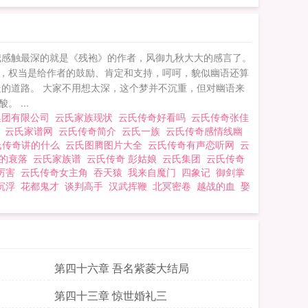
之外，又在情理之
我感触最深的就是《残袍》的作者，风御九秋大大的感言了。
，权当是给作者的鼓励、肯定和支持，呵呵，貌似幽语还算
的道路。 大家不用想太深，这个梦并不沉重，但对幽语来
 ...
集团有限公司
云氏家族现状
云氏传奇好看吗
云氏传奇张佳
t
云氏家谱网
云氏传奇简介
云氏一族
云氏传奇感情线幽
氏传奇讲的什么
云氏图腾图片大全
云氏传奇有声恋听网
云
族的衰落
云氏家族谱
云氏传奇 彭姑娘
云氏集团
云氏传奇
厉害
云氏传奇女主角
吞天猿
我来自魔门
四象记
御剑掌
沉浮
花都鬼才
谈判高手
汉武挥鞭
北冥密卷
越战的血
娶
第四十六章 吾名紫菱大结局
第四十三章 惊世婚礼三