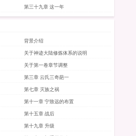
第三十九章 这一年
背景介绍
关于神迹大陆修炼体系的说明
关于第一卷章节调整
第三章 云氏三奇葩一
第七章 灭族之祸
第十一章 宁致远的布置
第十五章 战后
第十九章 升级