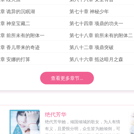
章 诡异的沉眠湖
第七十章 神秘少年
章 神皇宝藏二
第七十四章 项鼎的功夫一
章 前所未有的附体一
第七十八章 前所未有的附体二
章 香儿带来的奇迹
第八十二章 项鼎突破
章 安娜的打算
第八十六章 抵达暗月之森
查看更多章节...
绝代芳华
绝代芳华她，倾国倾城的歌女，为人有情
有义，且爱恨分明，众生皆为她倾倒，可