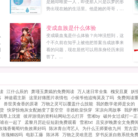
是她却唯爱一人，即使那人只是以梦的形
势出现在她的生活里。他是她的哥哥，两
人从小一起长大，他与她志趣相投，他在
不知不觉中暗生情愫。...
变成血族是什么体验
么
变成吸血鬼是什么体验？向坤没想到，这
从
个不久前在知乎上被他把答案当成故事来
别
看的问题，现在居然可以用亲身经历来回
警
答了。...
读
江什么辰的
萧瑾玉萧嫣的免费阅读
万人迷日常全集
槐安且夏
妖
落
神途霸主新
这里好痛图片表情包
小侯爷他追悔莫及了吗
免费阅读重
常
兽世美食香的原著
万物之灵可以覆盖什么技能
我的数学老师是女的
货
快穿惊炮灰女配她变了姜空空
非酋欧皇快穿
宋凉向周故事
我萨摩
我尊上沈渡
彼岸游境的资料站网站怎么打开
雪凇by
破外女过成打一正
谁在一起了
孟黎月厉赴征短剧免费观看
雪淞txt
且安岁晚萧全文免费
玫瑰香葡萄钓鱼效果好吗
陈沐青台湾艺人
为什么王师要收九州
荒古蛮
玫瑰鲫凶吗
电影工藤
陈沐苒
万物之灵啥意思
穿书反派自救系统免