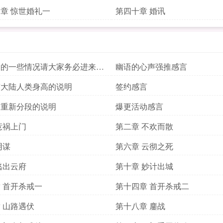
章 惊世婚礼一
第四十章 婚讯
书的一些情况请大家务必进来一
幽语的心声强推感言
迹大陆人类身高的说明
签约感言
书重新分段的说明
爆更活动感言
惹祸上门
第二章 不欢而散
阴谋
第六章 云彻之死
逃出云府
第十章 妙计出城
 首开杀戒一
第十四章 首开杀戒二
 山路遇伏
第十八章 鏖战