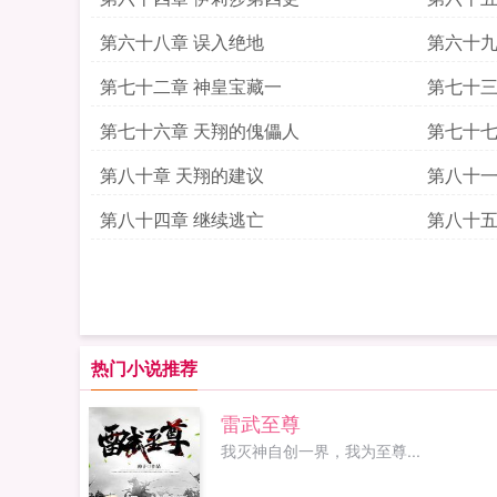
第六十八章 误入绝地
第六十九
第七十二章 神皇宝藏一
第七十三
第七十六章 天翔的傀儡人
第七十七
第八十章 天翔的建议
第八十一
第八十四章 继续逃亡
第八十五
热门小说推荐
雷武至尊
我灭神自创一界，我为至尊...