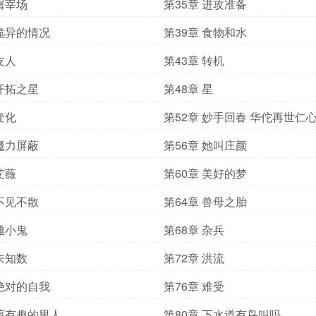
 屠宰场
第35章 进攻准备
 诡异的情况
第39章 食物和水
友人
第43章 转机
 开拓之星
第48章 星
变化
第52章 妙手回春 华佗再世仁
神医
 魔力屏蔽
第56章 她叫庄颜
艾薇
第60章 美好的梦
 不见不散
第64章 兽母之胎
 雌小鬼
第68章 杂兵
 未知数
第72章 洪流
 绝对的自我
第76章 难受
 哼有趣的男人
第80章 下水道有鸟叫吗