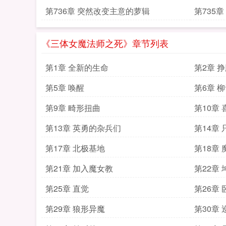
第736章 突然改变主意的萝辑
第735
《三体女魔法师之死》章节列表
第1章 全新的生命
第2章 
第5章 唤醒
第6章 
第9章 畸形扭曲
第10章
第13章 英勇的杂兵们
第14章
第17章 北极基地
第18章
第21章 加入魔女教
第22章 
第25章 直觉
第26章 
第29章 狼形异魔
第30章