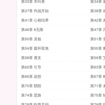
第33章 羊叫兽
第34章
第37章 作战开始
第38章
第41章 心相结界
第42章 
第46章 8无限
第47章
第50章 灵核
第51章 
第54章 圆环双煞
第55章
第58章 透支
第59章 
第62章 引导
第63章
第66章 设想
第67章
第70章 阴阳
第71章
第74章 思路
第75章
第78章 吃西瓜吗
第79章