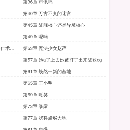
第36章 审讯吗
第40章 万古不变的迷宫
第45章 战舰核心还是异魔核心
第49章 呢喃
心仁术陈
第53章 魔法少女赵严
第57章 她a了上去她被打了出来战败cg
第61章 焕然一新的基地
第65章 王小明
第69章 嘲笑
第73章 暴露
第77章 我将点燃大地
第81章 自爆