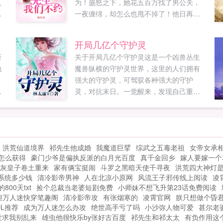
人
为！盛怒之下，她花五百万找了男公关，
个
一夜缠绵，却怎么也甩不掉了！他日再
造
见，男公关摇身一变成了她的顶头上司一
主
边是拿床照做要挟的总裁上司，一边是满
开局几亿个守护灵
足
心求复合的难缠前夫，还有每次碰到她一
所
关于开局几亿个守护灵这是一个凶兽丛生
着
身狼狈的高富帅，究竟谁才是她的此生良
地
魔兽纵横的守护灵世界，这里的人们拥有
无
人...
。
强大的守护灵，可驾驭各种强大的守护
的
。
灵，对抗末日。一觉醒来，发现自己重生
..
石
的夏言，恰巧赶上神话守护灵复苏，灵气
于
大爆发的时代，凭借着全知全能，上来就
开启无限守护灵权限，觉醒了几亿个守护
最
灵！孙悟空守护灵（SSS级）吾乃花果山美
洪荒仙道境界
祁先生他成婚
我魔道巨擘
综武之五毒老祖
女帝女承
猴王齐天大圣是也！玉皇大帝守护灵
怎么获得
豪门少爷是偏执反派的白月光百度
真千金回乡
嫁人要嫁一个
（SSSS级）制霸六界，乃本帝之夙愿！元
灰皇子卷土重来
家有俩宝挺闹
斗罗之黑暗天使千寻夜
洪荒四大神灯
始天尊守护灵（SSSSSSS级）入我玉虚
系统多少钱
清冷影帝男神
人在北凉小原网
风流王子邪传线上阅读
凌
宫，修我玄...
800天txt
捡个总裁当老婆短剧免费
小师妹不想飞升第23话免费阅读
但万人迷快穿笔趣阁
清冷影帝攻
有张烟寒的
凌霄官网
朕只想做个昏
L推荐
成为万人迷怎么办攻
绝世高手亏了吗
小沙弥人物可爱
甚尔老
世求我别乱来
雄虫他很快乐by张好古百度
祁先生和祁太太
有负作用这