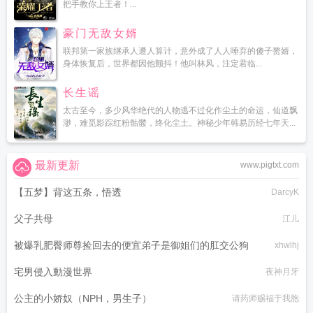
把手教你上王者！...
豪门无敌女婿
联邦第一家族继承人遭人算计，意外成了人人唾弃的傻子赘婿，
身体恢复后，世界都因他颤抖！他叫林风，注定君临...
长生谣
太古至今，多少风华绝代的人物逃不过化作尘土的命运，仙道飘
渺，难觅影踪红粉骷髅，终化尘土。神秘少年韩易历经七年天...
最新更新
www.pigtxt.com
【五梦】背这五条，悟透
DarcyK
父子共母
江儿
被爆乳肥臀师尊捡回去的便宜弟子是御姐们的肛交公狗
xhwlhj
宅男侵入動漫世界
夜神月牙
公主的小娇奴（NPH，男生子）
请药师赐福于我胞