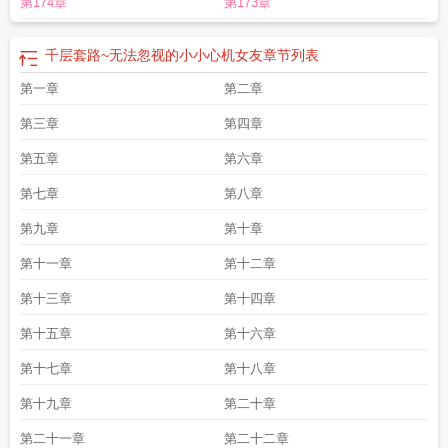
第174章
第173章
路完整版
千层套路怎么突然火了
千层套路手书
千层套路歌曲中文翻译
帝国首
相的千层套路
千层套路中文版
千层套路翻译歌词
欺诈师的千层套路
千层套路
日本歌曲
千层套路什么时候出的
竹马的千层套路
千层套路全文免费阅读笔趣
千层套路~无法忽视的小小心机女友
章节列表
阁
千层套路中文谐音
千层套路全文免费阅读
千层套路谐音歌词
千层套路是什
第一章
第二章
么动漫的主题曲
千层套路现场版
千层套路填词技巧
绿茶作精的千层套路
千层
套路歌词
千层套路~无法忽视的小小心机女友
千层套路免费
千层套路中文谐音
第三章
第四章
歌词
千层套路中文歌词意思
千层套路歌曲中村千免费听
病师尊的千层套路
千
层套路你港宝全文免费
第五章
千层套路原唱
撩拨卡卡西的千层套路
第六章
千层套路是谁唱
的
千层套路为什么会火
千层套路歌词日语
千层套路TXT
千层套路歌词歌曲
千
第七章
第八章
层套路日语歌中文谐音
千层套路日文歌词
千层套路原版mv
千层套路歌词中
文
千层套路mv女主
豹系男友的千层套路
千层套路简谱
卡哇1的千层套路
千层
第九章
第十章
套路笔趣阁
千层套路攻略
千层套路日语歌词完整版
千层套路出处
千层套路钢
第十一章
第十二章
琴谱
千层套路歌词谐音
千层套路日语
千层套路无法忽视
千层套路歌词翻译
千
层套路怎么唱
千层套路晋江
千层套路怎么火的
千层套路歌曲 百度
千层套路是
第十三章
第十四章
什么时候的歌
千层套路日语歌词
千层套路歌曲原唱
千层套路是什么梗
千层套
第十五章
第十六章
路全文免费阅读无弹窗
千层套路谁唱的
千层套路罗马音
千层套路女主角是
谁
绿茶男友的千层套路
千层套路mp3
千层套路全文阅读
千层套路歌词中日对
第十七章
第十八章
照
绝美的千层套路
千层套路无法忽视的小小心机女友
第十九章
第二十章
第二十一章
第二十二章