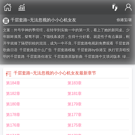
千层套路~无法忽视的小小心机女友
你港宝
/著
文案：外号学神的季绾绾，在转学到实验一中的第一天，看上了她的新同桌。少
年眼眸漆黑，桀骜不驯，下颌线条凌厉，生得十分好看。就是性子有点暴躁，刚
开学就揍了隔壁职校的混混，成为一中不良..
千层套路电视剧免费观看
千层套路
歌曲日语
千层套路是什么广告
千层套路模板
千层套路by你港宝
执行官弃暗投
明的千层套路
千层套路你港宝
千层套路原版歌曲
千层套路中文填词版本
绿茶
反派的千层套路
千层套路什么意思
千层套路mv
千层套路视频
千层套路诱君心
逆水寒
千层套路中文填词
千层套路歌曲
千层套路无法忽视的小小心机女
千层
千层套路~无法忽视的小小心机女友
最新章节
套路 你港宝
千层套路女主邢鹿
千层套路 mp3
千层套路你港宝笔趣阁
千层套路
第184章
第183章
是什么冰淇淋的广告
千层套路免费阅读TXT
千层套路翻唱歌曲
千层套路女
主
千层套路无损
千层套路第几章掉马
千层套路txt百度
千层套路全文免费阅读
第182章
第181章
无删减
千层套路中文歌词
千层套路免费阅读
千层套路 原版
千层套路广告
千
层套路mv的演员是谁
快穿黑莲花的千层套路
千层套路是哪个广告
千层套路 中
第180章
第179章
文
千层套路是什么意思
千层套路txt
千层套路广告是卖什么的
千层套路广告分
第178章
第177章
析
千层套路盘txt
萌即正义
千层套路bgm
千层套路是哪个动漫
千层套路mp3百
度
千层套路歌词中文翻译
千层套路舞蹈
千层套路歌词全部完整版
千层套路音
第176章
第175章
译
千层套路原版
千层套路教学视频教程
千层套路百科
千层套路日语歌
千层套