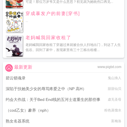
可是！那位万岁爷又是什么意思？初见就为她吮伤口再见...
穿成暴发户的前妻[穿书]
...
老妈喊我回家收租了
老妈喊我回家收租了穿越过来就被合伙人扫地出门，到达了人生
低谷。回到了家中，发现家里有三十三栋出租楼...
最新更新
www.pigtxt.com
碧云锁魂录
鬼山渔人
深陷于扶她美少女的辱骂疼爱之中（NP 高H）
甜甜仙贝
约会大作战：关于Bed End线的五河士道重生的那些事
虚无圣母
（cod乙女）豢养（nph）
粉色蒸馏水
熟女名器系统
富梅洛