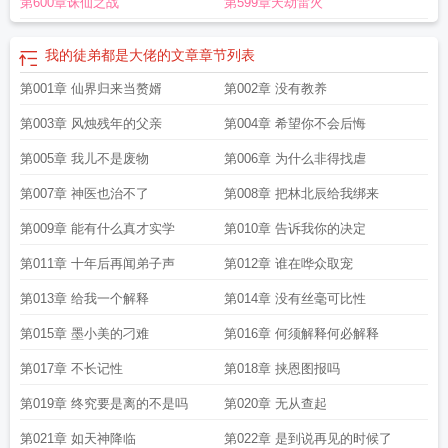
第600章诛仙之战
第599章天劫雷火
二部动漫
我的徒弟都是大佬动态漫画
我的徒弟都是大佬TXT
我的徒弟都是大佬
完整版免费
我的徒弟都是大佬暖壶盖
我的徒弟都是大佬一口气看完
我的徒
弟
我的徒弟都是大佬啊
我的徒弟都是大佬完整版免费阅读
都是大佬 第425
我的徒弟都是大佬的文章
章节列表
章
我的徒弟都是大佬第二季
我的徒弟都是大佬完整版免费观看
我的徒弟都是大
第001章 仙界归来当赘婿
第002章 没有教养
佬今遇卿
我的徒弟都是大佬短剧
我的徒弟都是大佬笔趣阁
我的徒弟都是大佬漫
画下拉式
我的徒弟都是大佬动漫在线观看三
我的徒弟都是大佬全集
我的徒弟都
第003章 风烛残年的父亲
第004章 希望你不会后悔
是大佬沙雕动画
我的徒弟都是大佬我只能开挂了
我的徒弟都是大佬第二季动
漫
第005章 我儿不是废物
我的徒弟都是大佬动漫
我的徒弟都是大佬漫画免费阅读下拉
第006章 为什么非得找虐
我的徒弟诸天大
佬漫画免费观看
我的徒弟都是大佬今遇
逆天改命我的徒弟都是大佬
我的徒弟都
第007章 神医也治不了
第008章 把林北辰给我绑来
是大佬境界
都是大佬一朝尘尽光生 著
我的徒弟都是大佬免费下拉式漫画
都是
大佬txt
都是大佬阅读
我的徒弟都是大佬完整版
我的徒弟都是大佬漫画免费阅
第009章 能有什么真才实学
第010章 告诉我你的决定
读
我的徒弟都是大佬晋江
我的徒弟都是大佬百科
我的徒弟都是大佬漫剧
我的
第011章 十年后再闻弟子声
第012章 谁在哗众取宠
徒弟都是大佬夜北
我的徒弟都是大佬短剧在线观看
都是大佬 最新章节 无弹
窗
我的徒弟都是大佬第二季动漫在线观看
我的徒弟都是大佬免费漫画
我的徒弟
第013章 给我一个解释
第014章 没有丝毫可比性
都是大佬第二季免费观看
西游之我的徒弟都是大佬
我的徒弟都是大佬第五季免
第015章 墨小美的刁难
第016章 何须解释何必解释
费观看
我的徒弟都是大佬漫画免费下拉式
我的徒弟都是大佬虾仁动画
我的徒弟
都是大佬漫画下拉
我的徒弟都是大佬楚元
我的徒弟都是大佬第三季
玄幻我的徒
第017章 不长记性
第018章 挟恩图报吗
弟都是大佬
我的徒弟都是大佬动漫在线观看
我的徒弟都是大佬免费全本
我的徒
弟都是大佬 今遇卿
我的徒弟都是大佬动漫免费观看
我的徒弟都是大佬洛尘
我
第019章 终究要是离的不是吗
第020章 无从查起
的徒弟都是大佬最新章节
我的徒弟都是大佬第四季
我的徒弟都是大佬 完整
都
第021章 如天神降临
第022章 是到说再见的时候了
是大佬
我的徒弟都是大佬漫画
我的徒弟都是大佬短剧免费观看
我的徒弟都是大