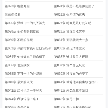
佬女主
穿越我的徒弟都是大佬
我的徒弟都是大佬正版
都是大佬漫画
我的徒弟
第023章 晚宴开启
第024章 我是不是给你们脸了
都是大佬第三季免费观看完整版电视剧
我的徒弟都是大佬 西伯利亚小火鸡
我的
兄弟们必看
第025章 你所谓的优秀
徒弟都是大佬动漫免费观看完整版
第026章 洪武口中的九天神龙
第027章 时间是最好的证明
第028章 他们都是我徒弟
第029章 谁在自取其辱
第030章 不断的作死
第031章 要玩就玩大一点
第032章 你的棺材钱可以找我报销
第033章 毫无情绪变化
第034章 你好像忘了把命留下
第035章 谁才是丢人现眼
第036章 老泪纵横
第037章 算个什么玩意
第038章 不可一世的叶易峰
第039章 没存在的必要了
第040章 最大的依仗
第041章 就算他亲自坐镇也拦不住
我
第042章 武神记名一步登天
第043章 未免你死不瞑目
第044章 我该送你上路了
第045章 倾尽一切
第046章 血色药丸
第047章 怎么跟林少说话的