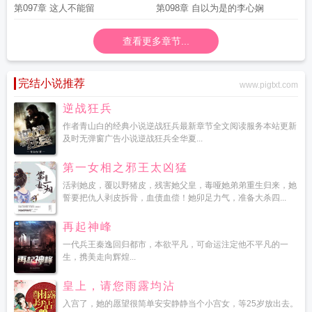
第097章 这人不能留
第098章 自以为是的李心娴
查看更多章节...
完结小说推荐
www.pigtxt.com
逆战狂兵
作者青山白的经典小说逆战狂兵最新章节全文阅读服务本站更新
及时无弹窗广告小说逆战狂兵全华夏...
第一女相之邪王太凶猛
活剥她皮，覆以野猪皮，残害她父皇，毒哑她弟弟重生归来，她
誓要把仇人剥皮拆骨，血债血偿！她卯足力气，准备大杀四...
再起神峰
一代兵王秦逸回归都市，本欲平凡，可命运注定他不平凡的一
生，携美走向辉煌...
皇上，请您雨露均沾
入宫了，她的愿望很简单安安静静当个小宫女，等25岁放出去。