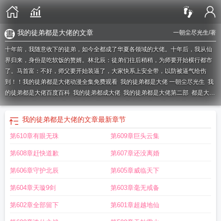
我的徒弟都是大佬的文章
一朝尘尽光生
/著
十年前，我随意收下的徒弟，如今全都成了华夏各领域的大佬。十年后，我从仙
界归来，身份是吃软饭的赘婿。林北辰：徒弟们往后稍稍，为师要开始横行都市
了。马首富：不好，师父要开始装逼了，大家快系上安全带，以防被逼气给伤
到！！
我的徒弟都是大佬动漫全集免费观看
我的徒弟都是大佬 一朝尘尽光生
我
的徒弟都是大佬百度百科
我的徒弟都成大佬
我的徒弟都是大佬第二部
都是大佬
百度百科
我的徒弟都是大佬 漫画
我的徒弟都是大佬短剧热播
洪荒我的徒弟都
是大佬
都是大佬 聚合中文网
我的徒弟都是大佬 只会写字
我的徒弟都是大佬第
我的徒弟都是大佬的文章
最新章节
二部免费观看
万界我的徒弟都是大佬
我的徒弟都是大佬天道盟
我的徒弟都是大
第610章有眼无珠
第609章巨头云集
佬在线观看
我的徒弟都是大佬的文章
我的徒弟都是大佬第一季
我的徒弟都是大
佬陈夜
大秦我的徒弟都是大佬
都是大佬 一朝尘尽光生
我的徒弟都是大佬李应
第608章赶快道歉
第607章还没离婚
灵
我的徒弟都是大佬免费观看完整版
我的徒弟都是大佬林北辰全文免费阅读
我
的徒弟都是大佬第二动漫免费观看全集
我的徒弟都是大佬免费观看
我的徒弟都
第606章守护北辰
第605章威临天下
是大佬全集免费观看
我的徒弟都是大佬第一季免费观看
我的徒弟都是大佬解
第604章天璇9剑
第603章毫无戒备
说
我的徒弟都是大佬吧
我的徒弟都是大佬作者今遇卿
我的徒弟都是大佬txt
我
的徒弟都是大佬第二部动漫免费观看
我的徒弟都是大佬第二季动漫免费观看
我
第602章全部留下
第601章超越地仙
的徒弟都是大佬境界划分
我的徒弟都是大佬全文免费阅读
我的徒弟都是大佬第