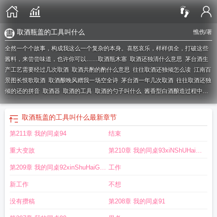
取酒瓶盖的工具叫什么
憔伤
/著
全然一个个故事，构成我这么一个复杂的本身。喜怒哀乐，样样俱全，打破这些
酱料，来尝尝味道，也许你可以……
取酒瓶木塞
取酒还独清什么意思
茅台酒生
产工艺需要经过几次取酒
取酒共酌的酌什么意思
往往取酒还独倾怎么读
江南百
景图长恨歌取酒
取酒酿晚风赠我一场空全诗
茅台酒一年几次取酒
往往取酒还独
倾的还的拼音
取酒器
取酒的工具
取酒的勺子叫什么
酱香型白酒酿造过程中要
经过几个轮次取酒
取酒共酌意致闲淡亭午风渐劲湖水汩汩有声
烟雨江湖极乐谷
寒潭取酒
取湮当代读音
茅台酒几次取酒
取酒共酌的意思
取酒是什么意思
取酒
取酒瓶盖的工具叫什么
最新章节
还独倾的还的拼音
取酒还独倾到底的意思
茅台一年几次取酒
取酒还独倾的三个
第211章 我的同桌94
结束
寓意
取酒与饮的与是什么意思
酒厂取名字大全
往往取酒还独倾的读音
九次蒸
煮八次发酵七次取酒
取酒酿晚风赠我一场空的意思
取酒与饮的与
茅台云南公司
重大变故
第210章 我的同桌93xiNShUHaiGe
在哪取酒
取酒还独清
取酒店名字
取酒兼职是什么意思
取酒还独倾还读
音
2024探案青竹客栈取酒
取酒起酹剑是什么意思
COM
取酒拼音
取酒共酌
取酒还
第209章 我的同桌92xinShuHaiGe
工作
独倾怎么读
取酒图片
酒取名字大全
茅台一年内经历几次取酒
取酒的名字怎么
CoM
新工作
不想
取
取酒独倾的意思是什么
取酒还独倾的读音
取酒共酌意致闲淡亭午风渐劲湖水
汩汩有声翻译
取酒器怎么使用
取酒的名字
取酒心法是什么
取酒器封口效果如
没有攒稿
第208章 我的同桌91
何劲牌5L瓶
取酒台是什么
取酒店名字大全免费查询
乡关不可思
取酒须醉相关