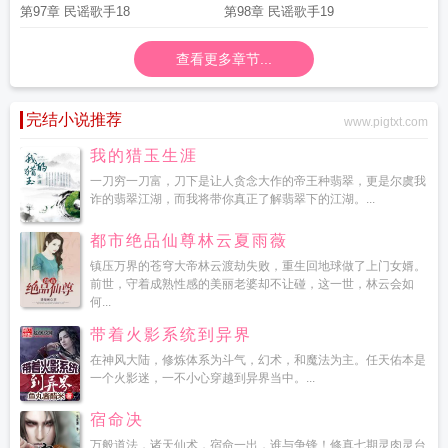
第97章 民谣歌手18
第98章 民谣歌手19
查看更多章节...
完结小说推荐
www.pigtxt.com
我的猎玉生涯
一刀穷一刀富，刀下是让人贪念大作的帝王种翡翠，更是尔虞我
诈的翡翠江湖，而我将带你真正了解翡翠下的江湖。...
都市绝品仙尊林云夏雨薇
镇压万界的苍穹大帝林云渡劫失败，重生回地球做了上门女婿。
前世，守着成熟性感的美丽老婆却不让碰，这一世，林云会如
何...
带着火影系统到异界
在神风大陆，修炼体系为斗气，幻术，和魔法为主。任天佑本是
一个火影迷，一不小心穿越到异界当中。...
宿命决
万般道法，诸天仙术，宿命一出，谁与争锋！修真七期灵肉灵台