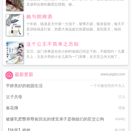
灵虚和合御剑履霜忘情期。秘...
她与朗姆酒
十年前，陆湛是天中第一大混子，桀骜不驯，狠戾嚣张，每天不
是训练就是打架，热爱大海远超过热爱姑娘。直到某天，他动
了...
这个公主不简单之历劫
宝贝，这门亲事是在你小的时候就已经定下的，不能毁约！九重
天上，玉皇大帝的小女儿因为一门亲事，在天宫之内大闹了...
最新更新
www.pigtxt.com
平静美好的校园生活
一个兴趣使然的牛头人
父子共母
江儿
春花傳
澄渝
被爆乳肥臀师尊捡回去的便宜弟子是御姐们的肛交公狗
xhwlhj
【快穿】娇娇
有点怪