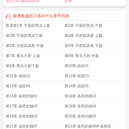
第207章 我的同桌90
思考
可思
取酒器能长期泡在酒里吗
烟雨江湖寒潭取酒
往往取酒还独倾的还的读
音
取酒的那个勺叫什么
取酒卡图片
赠我一场空
乡关不可思的含义
给酒取名字
大全免费
取酒酿晚风
取酒名字大全免费
取酒须勤醉乡关不可思翻译
取酒共酌
取酒瓶盖的工具叫什么
章节列表
意致闲淡亭午风渐劲湖水汩汩有声断句
取酒非寻醉清茶我自酌人间迟半夏
取酒
取酒第1章 宇宙的荒凉上篇
第2章 宇宙的荒凉 中篇
与饮明烛达旦翻译
往往取酒还独倾什么意思
取酒共酌意致闲谈翻译
取酒酿晚风
赠我一场空什么意思
取酒共酌中酌的意思
取酒什么意思
取酒起酹剑
取酒怎么
第3章 宇宙的荒凉下篇
第4章 月黑风高夜 上篇
取
取酒共酌的酌是什么意思
取酒充场兼职
取酒与饮明烛达旦
取酒独倾啥意
思
第5章 月黑风高夜 中篇
茅台一年要经历几次取酒
茅台酒生产工艺中一年要经历几次取酒
第6章 月黑风高夜 下篇
取酒会四
邻
免费领取酒
取酒还独倾表示什么
取酒还独倾是啥意思
取酒须勤醉
赠我一场
第7章 查乐大厨 上篇
第8章 查乐大厨 中篇
秋
取酒名字大全免费查询
取酒名
取酒还独倾暗示什么
取酒浓度计算方法
酒店
名字大全免费查询
茅台酒一年内共要经历几次取酒
取酒共酌意致闲淡
取酒店名
第9章 查乐大厨下篇
第10章 战疫01
字比较好的汉字有哪些
取酒台要钱吗
曲酒是什么酒
取酒瓶内盖方法
取酒酿晚
第11章 战疫02
第12章 战役03
风字体
天公流觞我取酒
取酒要低消吗
取酒器原理 大气压
取酒台是什么意
思
取酒吧名字
取酒与二樊哙压惊解释
取酒店名字大全免费
茅台酒一年要经历
第13章 战疫04
第14章 战役05
几次取酒
取酒名怎么取有意义
取酒独倾的正确解释
取酒共酌意致闲谈
取酒共
第15章 该死的猫01
第16章 该死的猫02
酌意致闲淡的意思
取酒名字大全集
取酒共酌酌的意思
端午制曲重阳下沙九次蒸
煮七次取酒
取酒共酌意致闲谈是什么意思
九蒸八酵七取酒
取酒还独倾读音
取
第17章 该死的猫03
第18章 该死的猫04
湮当代什么意思
取酒须勤醉乡关不可思的意思
茅台生产工艺一年几次取酒
取酒
与二樊哙压惊
赠我一场空什么意思
取酒是什么酒
金什么取酒
取酒器哪里有
第19章 该死的猫05
第20章 该死的猫06
卖
取酒共酌意致闲谈是什么句式
茅台一年内共要经历几次取酒
取酒还独倾岂无
第21章 该死的猫07
第22章 该死的猫08作者推荐
山歌与村笛什么意思
取酒器原理
取酒还独倾的还
取酒酿晚风是什么意思
取酒