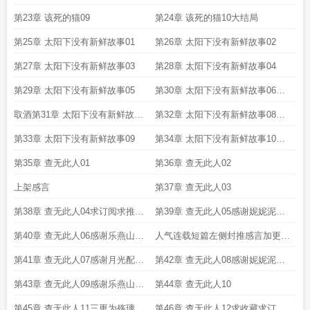
瓶盖的工具叫什么
取酒共酌意致闲淡翻译
取酒还独倾
白酒名字大全免费
取酒
第23章 该死的猫09
第24章 该死的猫10大结局
流程
取酒与饮与的意思
取酒器如何使用
取酒吧名字什么名好
第25章 太阳下没有新鲜故事01
第26章 太阳下没有新鲜故事02
第27章 太阳下没有新鲜故事03
第28章 太阳下没有新鲜故事04
第29章 太阳下没有新鲜故事05
第30章 太阳下没有新鲜故事06求
收藏求推荐求投资
取酒第31章 太阳下没有新鲜故事
第32章 太阳下没有新鲜故事08签
07
约求收藏求推荐求投资
第33章 太阳下没有新鲜故事09
第34章 太阳下没有新鲜故事10大
结局
第35章 查无此人01
第36章 查无此人02
上架感言
第37章 查无此人03
第38章 查无此人04求订阅求推荐
第39章 查无此人05感谢妮妮泥的7
票求收藏
张推荐票
第40章 查无此人06感谢乐燕山的
人气连载短篇左侧封推感言加更条
11张推荐票
件
第41章 查无此人07感谢月光配可
第42章 查无此人08感谢妮妮泥的7
乐的7个推荐票
张推荐票
第43章 查无此人09感谢乐燕山的9
第44章 查无此人10
张推荐票
第45章 查无此人11三更为殇璃痕
第46章 查无此人12求收藏求订阅